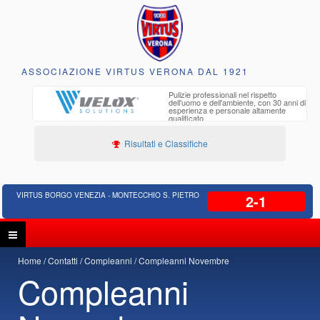
ASSOCIAZIONE VIRTUS VERONA DAL 1921
to e
Pulizie professionali nel rispetto
iclabili
dell'uomo e dell'ambiente, con 30 anni di
esperienza e personale altamente
qualificato
Risultati e Classifiche
VIRTUS BORGO VENEZIA - MONTECCHIO S. PIETRO
2-1
Home
Contatti
Compleanni
Compleanni Novembre
Compleanni