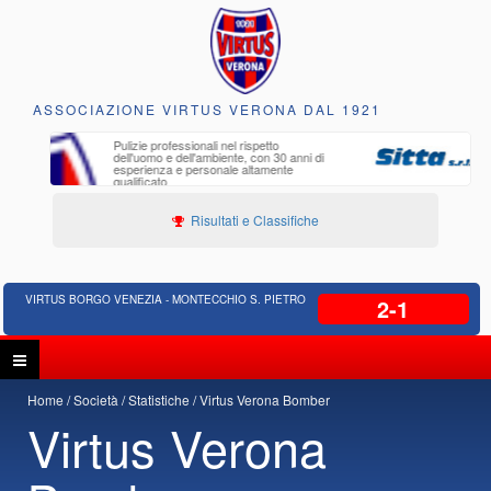
ASSOCIAZIONE VIRTUS VERONA DAL 1921
o
Edilizia Residenziale, Opere pubbliche,
30 anni di
Progettazione Strade, Opere idrauliche,
ente
Bonifica
Risultati e Classifiche
VIRTUS BORGO VENEZIA - MONTECCHIO S. PIETRO
2-1
Home
Società
Statistiche
Virtus Verona Bomber
Virtus Verona