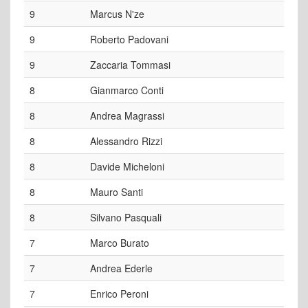
9
Marcus N'ze
9
Roberto Padovani
9
Zaccaria Tommasi
8
Gianmarco Conti
8
Andrea Magrassi
8
Alessandro Rizzi
8
Davide Micheloni
8
Mauro Santi
8
Silvano Pasquali
7
Marco Burato
7
Andrea Ederle
7
Enrico Peroni