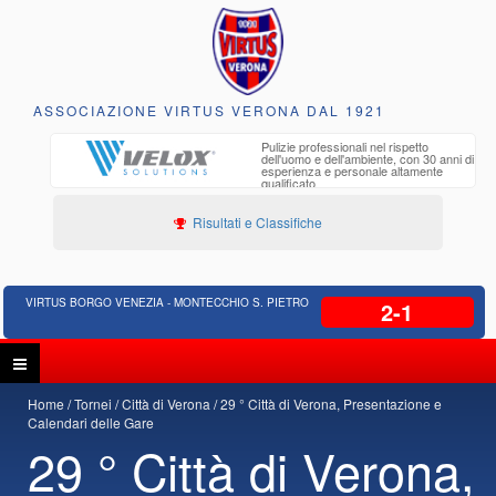
ASSOCIAZIONE VIRTUS VERONA DAL 1921
to e
Pulizie professionali nel rispetto
iclabili
dell'uomo e dell'ambiente, con 30 anni di
esperienza e personale altamente
qualificato
Risultati e Classifiche
VIRTUS BORGO VENEZIA - MONTECCHIO S. PIETRO
2-1
Home
Tornei
Città di Verona
29 ° Città di Verona, Presentazione e
Calendari delle Gare
29 ° Città di Verona,