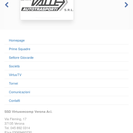
Homepage
Prime Squadre
Settore Giovanile
Società
VirtusTV
Tornei
Comunicazioni
Contatti
SSD Virtusvecomp Verona Ar.l.
Via Fleming, 17
37135 Verona
Tel. 045 892 0314
P.iva 03069460230