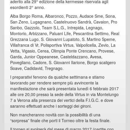
aderito alla 29° edizione della kermesse riservata agli
esordienti 2° anno.
Alba Borgo Roma, Albaronco, Pozzo, Audace Sme, Sona,
San Zeno, Lugagnano, Castelnuovo Sandrà, Cavaion, Pro
Sanbo, Gazzolo, Team S.L.G., Intrepida, Legnago,
Montorio, Arbizzano, Paluani Life, Pescantina Settimo, Real
Grezzana Lugo, S. Giovanni Lupatoto, S. Martino Speme,
Villafranca di Vr, Polisportiva Virtus, Valpolicella, Zevio, La
Vetta, Vigasio, Cerea, Olimpia Ponte Crencano, Provese,
Garda, Junior Oppeanese, Casteldazzano, Avesa,
Povegliano, Cadore, S. Giovanni Ilarione, Borgo scaligero
Soave, Cadidavid, Tregnago.
I preparativi fervono da qualche settimana e stiamo
lavorando per rendere sempre più avvincente la
manifestazione che sarà presentata lunedì 6 febbraio 2017
alle ore 20,00 presso la sede della Virtus in via Montelungo
7 a Verona alla presenza dei vertici della F.I.G.C. e dove
saranno effettuati anche i sorteggi dei gironi.
Non mancheranno novità con la possibilità di una
“sorpresa” finale che porti il Torneo oltre la festa finale.
Il torneo si svolgerà dal mese di marzo 2017 (partite con