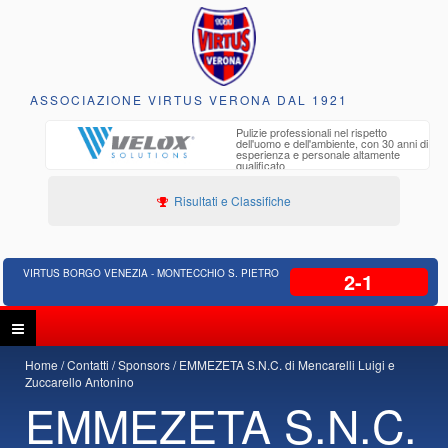
ASSOCIAZIONE VIRTUS VERONA DAL 1921
to e
Pulizie professionali nel rispetto
iclabili
dell'uomo e dell'ambiente, con 30 anni di
esperienza e personale altamente
qualificato
Risultati e Classifiche
VIRTUS BORGO VENEZIA - MONTECCHIO S. PIETRO
2-1
Home
Contatti
Sponsors
EMMEZETA S.N.C. di Mencarelli Luigi e
Zuccarello Antonino
EMMEZETA S.N.C.