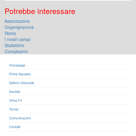
Potrebbe interessare
Associazione
Organigramma
Storia
I nostri campi
Statistiche
Compleanni
Homepage
Prime Squadre
Settore Giovanile
Società
VirtusTV
Tornei
Comunicazioni
Contatti