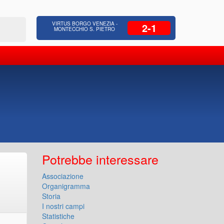
 Residenziale, Opere pubbliche,
Azienda Coop
VIRTUS BORGO VENEZIA -
2-1
zione Strade, Opere idrauliche, Bonifica
civili, facc
MONTECCHIO S. PIETRO
Potrebbe interessare
Associazione
Organigramma
Storia
I nostri campi
Statistiche