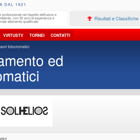
A DAL 1921
e professionali nel rispetto dell'uomo e
Edilizia
Risultati e Classifiche
ambiente, con 30 anni di esperienza e
Progetta
nale altamente qualificato
VIRTUSTV
TORNEI
CONTATTI
sori fotocromatici
iamento ed
omatici
ici.