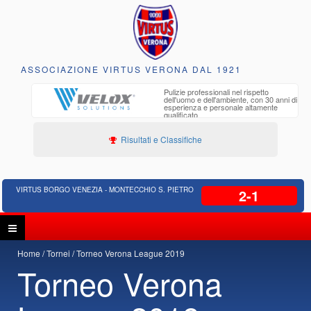
ASSOCIAZIONE VIRTUS VERONA DAL 1921
to e
Pulizie professionali nel rispetto
iclabili
dell'uomo e dell'ambiente, con 30 anni di
esperienza e personale altamente
qualificato
Risultati e Classifiche
VIRTUS BORGO VENEZIA - MONTECCHIO S. PIETRO
2-1
Home
Tornei
Torneo Verona League 2019
Torneo Verona