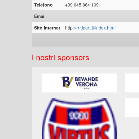
Telefono
+39 045 884 1091
Email
Sito Internet
http:
//rrr.iport.it/index.html
I nostri sponsors