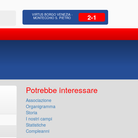
 Residenziale, Opere pubbliche,
Azienda Coop
VIRTUS BORGO VENEZIA -
2-1
zione Strade, Opere idrauliche, Bonifica
civili, facc
MONTECCHIO S. PIETRO
Potrebbe interessare
Associazione
Organigramma
Storia
I nostri campi
Statistiche
Compleanni