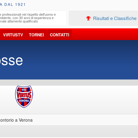
A DAL 1921
e professionali nel rispetto dell'uomo e
Edilizia
Risultati e Classifiche
ambiente, con 30 anni di esperienza e
Progetta
nale altamente qualificato
VIRTUSTV
TORNEI
CONTATTI
osse
 Montorio a Verona