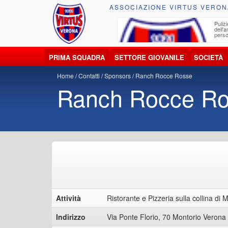
ASSOCIAZIONE VIRTUS VERON
ccolta, trasporto, smaltimento e recupero di
Pulizi
iuti e materiali riciclabili
dell'
perso
PRIMA SQUADRA
SETTORE GIOVANILE
SOCIETÀ
Home
Contatti
Sponsors
Ranch Rocce Rosse
Ranch Rocce R
Attività
Ristorante e Pizzeria sulla collina di
Indirizzo
Via Ponte Florio, 70 Montorio Verona