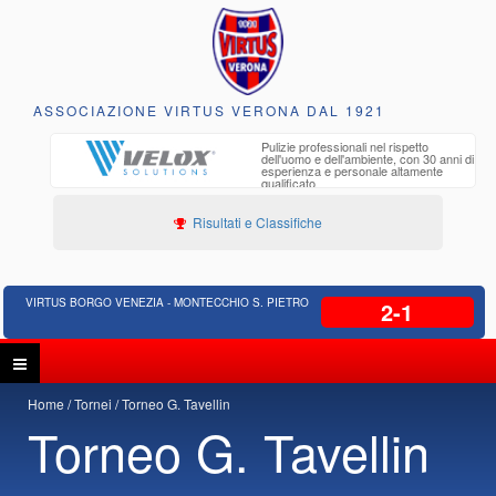
ASSOCIAZIONE VIRTUS VERONA DAL 1921
to e
Pulizie professionali nel rispetto
iclabili
dell'uomo e dell'ambiente, con 30 anni di
esperienza e personale altamente
qualificato
Risultati e Classifiche
VIRTUS BORGO VENEZIA - MONTECCHIO S. PIETRO
2-1
Home
Tornei
Torneo G. Tavellin
Torneo G. Tavellin