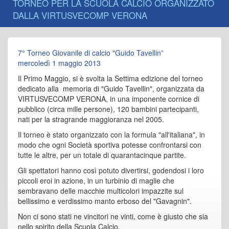
TORNEO PER LA SCUOLA CALCIO ORGANIZZATO
DALLA VIRTUSVECOMP VERONA
7° Torneo Giovanile di calcio "Guido Tavellin”
mercoledì 1 maggio 2013
Il Primo Maggio, si è svolta la Settima edizione del torneo
dedicato alla memoria di "Guido Tavellin", organizzata da
VIRTUSVECOMP VERONA, in una imponente cornice di
pubblico (circa mille persone), 120 bambini partecipanti,
nati per la stragrande maggioranza nel 2005.
Il torneo è stato organizzato con la formula "all'italiana", in
modo che ogni Società sportiva potesse confrontarsi con
tutte le altre, per un totale di quarantacinque partite.
Gli spettatori hanno così potuto divertirsi, godendosi i loro
piccoli eroi in azione, in un turbinio di maglie che
sembravano delle macchie multicolori impazzite sul
bellissimo e verdissimo manto erboso del "Gavagnin".
Non ci sono stati ne vincitori ne vinti, come è giusto che sia
nello spirito della Scuola Calcio.