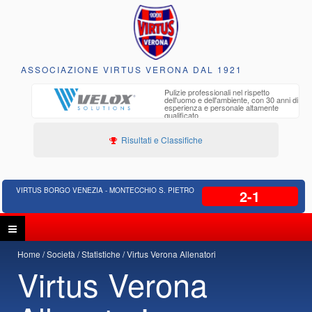
ASSOCIAZIONE VIRTUS VERONA DAL 1921
to e
Pulizie professionali nel rispetto
iclabili
dell'uomo e dell'ambiente, con 30 anni di
esperienza e personale altamente
qualificato
Risultati e Classifiche
VIRTUS BORGO VENEZIA - MONTECCHIO S. PIETRO
2-1
Home
Società
Statistiche
Virtus Verona Allenatori
Virtus Verona