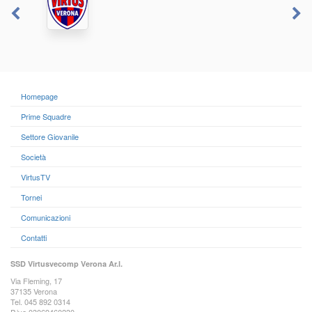
Homepage
Prime Squadre
Settore Giovanile
Società
VirtusTV
Tornei
Comunicazioni
Contatti
SSD Virtusvecomp Verona Ar.l.
Via Fleming, 17
37135 Verona
Tel. 045 892 0314
P.iva 03069460230