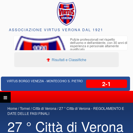
ASSOCIAZIONE VIRTUS VERONA DAL 1921
Pulizie professionali nel rispetto
E
dell'uomo e dell'ambiente, con 30 anni di
P
esperienza e personale altamente
B
qualificato
Risultati e Classifiche
VIRTUS BORGO VENEZIA - MONTECCHIO S. PIETRO
2-1
Home
Tornei
Città di Verona
27 ° Città di Verona - REGOLAMENTO E
DATE DELLE FASI FINALI
27 ° Città di Verona