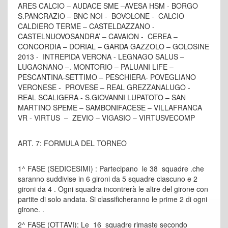
ARES CALCIO – AUDACE SME –AVESA HSM - BORGO
S.PANCRAZIO – BNC NOI - BOVOLONE - CALCIO
CALDIERO TERME – CASTELDAZZANO -
CASTELNUOVOSANDRA’ – CAVAION - CEREA –
CONCORDIA – DORIAL – GARDA GAZZOLO – GOLOSINE
2013 - INTREPIDA VERONA - LEGNAGO SALUS –
LUGAGNANO –. MONTORIO – PALUANI LIFE –
PESCANTINA-SETTIMO – PESCHIERA- POVEGLIANO
VERONESE - PROVESE – REAL GREZZANALUGO -
REAL SCALIGERA - S.GIOVANNI LUPATOTO – SAN
MARTINO SPEME – SAMBONIFACESE – VILLAFRANCA
VR - VIRTUS – ZEVIO – VIGASIO – VIRTUSVECOMP
ART. 7: FORMULA DEL TORNEO
1^ FASE (SEDICESIMI) : Partecipano le 38 squadre .che
saranno suddivise in 6 gironi da 5 squadre ciascuno e 2
gironi da 4 . Ogni squadra incontrerà le altre del girone con
partite di solo andata. Si classificheranno le prime 2 di ogni
girone. .
2^ FASE (OTTAVI): Le 16 squadre rimaste secondo