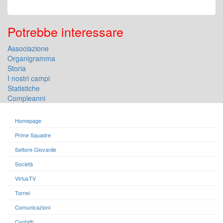
Potrebbe interessare
Associazione
Organigramma
Storia
I nostri campi
Statistiche
Compleanni
Homepage
Prime Squadre
Settore Giovanile
Società
VirtusTV
Tornei
Comunicazioni
Contatti