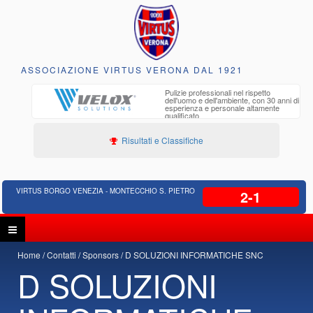
ASSOCIAZIONE VIRTUS VERONA DAL 1921
to e
Pulizie professionali nel rispetto
iclabili
dell'uomo e dell'ambiente, con 30 anni di
esperienza e personale altamente
qualificato
Risultati e Classifiche
VIRTUS BORGO VENEZIA - MONTECCHIO S. PIETRO
2-1
Home
Contatti
Sponsors
D SOLUZIONI INFORMATICHE SNC
D SOLUZIONI