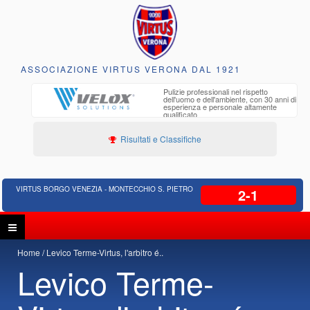
ASSOCIAZIONE VIRTUS VERONA DAL 1921
to e
Pulizie professionali nel rispetto
iclabili
dell'uomo e dell'ambiente, con 30 anni di
esperienza e personale altamente
qualificato
Risultati e Classifiche
VIRTUS BORGO VENEZIA - MONTECCHIO S. PIETRO
2-1
Home
Levico Terme-Virtus, l'arbitro é..
Levico Terme-