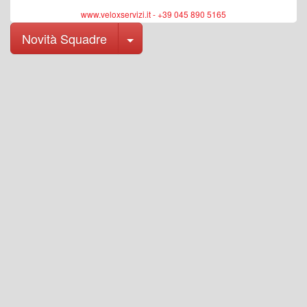
www.veloxservizi.it - +39 045 890 5165
Toggle Dropdown
Novità Squadre