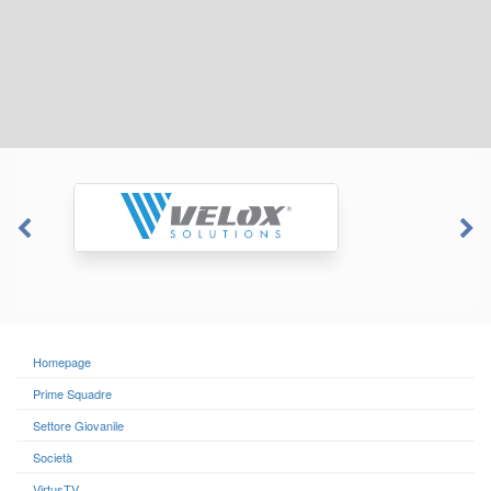
Homepage
Prime Squadre
Settore Giovanile
Società
VirtusTV