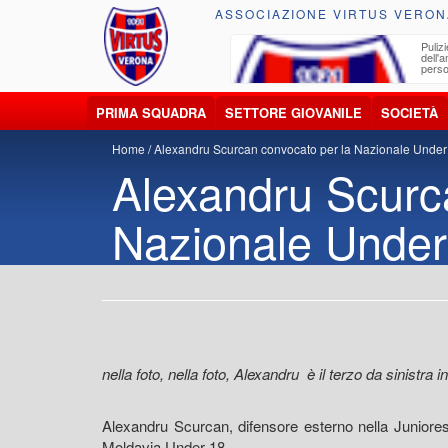
ASSOCIAZIONE VIRTUS VERON
ccolta, trasporto, smaltimento e recupero di
Pulizi
iuti e materiali riciclabili
dell'
perso
PRIMA SQUADRA
SETTORE GIOVANILE
SOCIETÀ
Home
Alexandru Scurcan convocato per la Nazionale Under
Alexandru Scurc
Nazionale Under
nella foto, nella foto, Alexandru è il terzo da sinistra 
Alexandru Scurcan, difensore esterno nella Juniores
Moldavia Under 18.