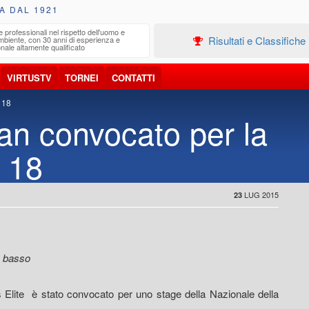
A DAL 1921
e professionali nel rispetto dell'uomo e
Edilizia
Risultati e Classifiche
ambiente, con 30 anni di esperienza e
Progetta
nale altamente qualificato
VIRTUSTV
TORNEI
CONTATTI
 18
an convocato per la
 18
LUG 2015
23
in basso
 Elite è stato convocato per uno stage della Nazionale della