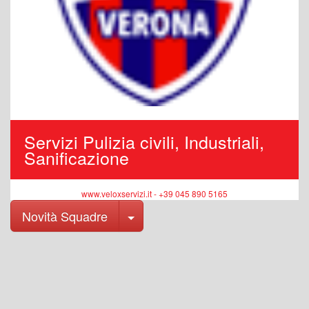
Servizi Pulizia civili, Industriali,
Sanificazione
www.veloxservizi.it - +39 045 890 5165
Toggle Dropdown
Novità Squadre