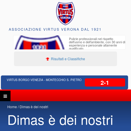
ASSOCIAZIONE VIRTUS VERONA DAL 1921
to e
Pulizie professionali nel rispetto
iclabili
dell'uomo e dell'ambiente, con 30 anni di
esperienza e personale altamente
qualificato
Risultati e Classifiche
VIRTUS BORGO VENEZIA - MONTECCHIO S. PIETRO
2-1
Home
Dimas è dei nostri
Dimas è dei nostri