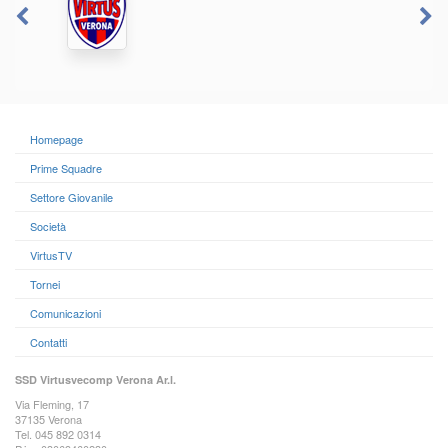
Homepage
Prime Squadre
Settore Giovanile
Società
VirtusTV
Tornei
Comunicazioni
Contatti
SSD Virtusvecomp Verona Ar.l.
Via Fleming, 17
37135 Verona
Tel. 045 892 0314