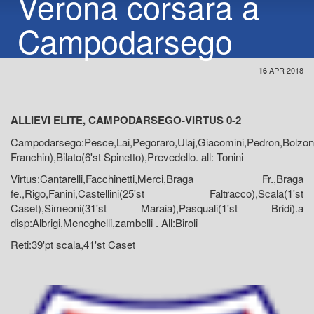
Verona corsara a
Campodarsego
APR 2018
16
ALLIEVI ELITE, CAMPODARSEGO-VIRTUS 0-2
Campodarsego:Pesce,Lai,Pegoraro,Ulaj,Giacomini,Pedron,Bolzon
Franchin),Bilato(6'st Spinetto),Prevedello. all: Tonini
Virtus:Cantarelli,Facchinetti,Merci,Braga Fr.,Braga
fe.,Rigo,Fanini,Castellini(25'st Faltracco),Scala(1'st
Caset),Simeoni(31'st Maraia),Pasquali(1'st Bridi).a
disp:Albrigi,Meneghelli,zambelli . All:Biroli
Reti:39'pt scala,41'st Caset