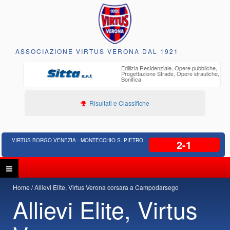
ASSOCIAZIONE VIRTUS VERONA DAL 1921
o
Edilizia Residenziale, Opere pubbliche,
30 anni di
Progettazione Strade, Opere idrauliche,
ente
Bonifica
Risultati e Classifiche
VIRTUS BORGO VENEZIA - MONTECCHIO S. PIETRO
2-1
Home
Allievi Elite, Virtus Verona corsara a Campodarsego
Allievi Elite, Virtus