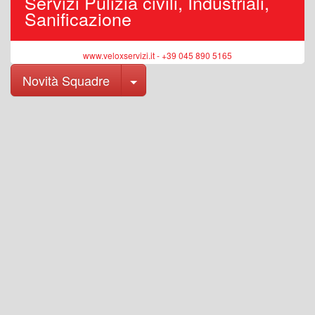
Servizi Pulizia civili, Industriali,
Sanificazione
www.veloxservizi.it - +39 045 890 5165
Toggle Dropdown
Novità Squadre