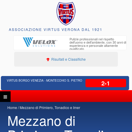
ASSOCIAZIONE VIRTUS VERONA DAL 1921
to e
Pulizie professionali nel rispetto
iclabili
dell'uomo e dell'ambiente, con 30 anni di
esperienza e personale altamente
qualificato
Risultati e Classifiche
VIRTUS BORGO VENEZIA - MONTECCHIO S. PIETRO
2-1
Home
Mezzano di Primiero, Tonadico e Imer
Mezzano di