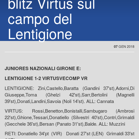
blitz Virtus sul
campo del
Lentigione
GEN 2018
07
JUNIORES NAZIONALI GIRONE E:
LENTIGIONE 1-2 VIRTUSVECOMP VR
LENTIGIONE: Zini,Castello,Baratta (Gandini 37'st),Adorni,Di
Giuseppe,Toma (Ghelzi 42'st),Sarr,Bertolini (Magnelli
39'st),Donati,Landini,Savoia (Noli 14'st). ALL: Cannata
VIRTUS: Rossi,Benetton,Bonistalli,Sambugaro (Ambrosi
22'st),Ghione,Tessari,Donatiello (Silvestri 40'st),Contri,Grimaldi
(Gecchele 36'st),Bersan (Panato 31'st),Balde. ALL: Muzzini
RETI: Donatiello 34'pt (VIR) Donati 27'st (LEN) Grimaldi 33'st