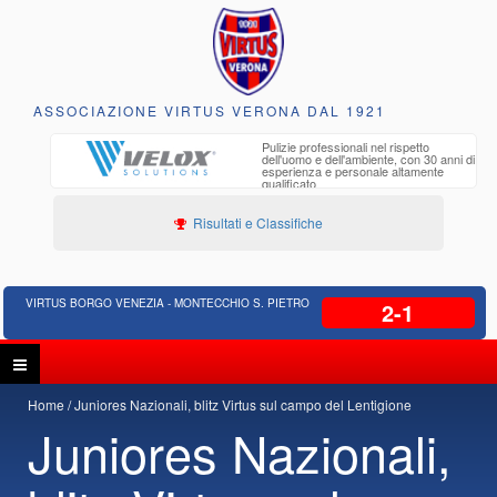
ASSOCIAZIONE VIRTUS VERONA DAL 1921
to e
Pulizie professionali nel rispetto
iclabili
dell'uomo e dell'ambiente, con 30 anni di
esperienza e personale altamente
qualificato
Risultati e Classifiche
VIRTUS BORGO VENEZIA - MONTECCHIO S. PIETRO
2-1
Home
Juniores Nazionali, blitz Virtus sul campo del Lentigione
Juniores Nazionali,