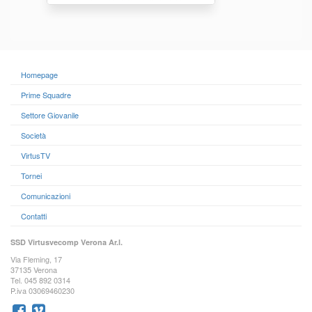
Homepage
Prime Squadre
Settore Giovanile
Società
VirtusTV
Tornei
Comunicazioni
Contatti
SSD Virtusvecomp Verona Ar.l.
Via Fleming, 17
37135 Verona
Tel. 045 892 0314
P.iva 03069460230