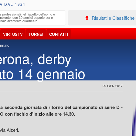
A DAL 1921
e professionali nel rispetto dell'uomo e
Edilizia
Risultati e Classifiche
ambiente, con 30 anni di esperienza e
Progetta
nale altamente qualificato
VIRTUSTV
TORNEI
CONTATTI
ennaio
erona, derby
ato 14 gennaio
GEN 2017
09
 la seconda giornata di ritorno del campionato di serie D -
on fischio d'inizio alle ore 14.30.
via Alzeri.