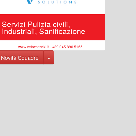
Servizi Pulizia civili,
Edilizi
Industriali, Sanificazione
pubbli
www.veloxservizi.it - +39 045 890 5165
ww
Toggle Dropdown
Novità Squadre