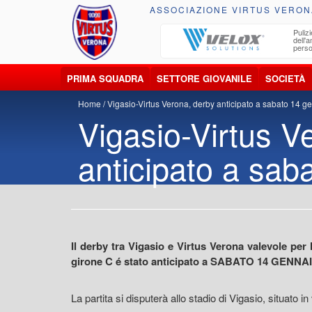
ASSOCIAZIONE VIRTUS VERON
ccolta, trasporto, smaltimento e recupero di
Pulizi
iuti e materiali riciclabili
dell'
perso
PRIMA SQUADRA
SETTORE GIOVANILE
SOCIETÀ
Home
Vigasio-Virtus Verona, derby anticipato a sabato 14 g
Vigasio-Virtus V
anticipato a sab
Il derby tra Vigasio e Virtus Verona valevole per
girone C é stato anticipato a SABATO 14 GENNAIO c
La partita si disputerà allo stadio di Vigasio, situato in 