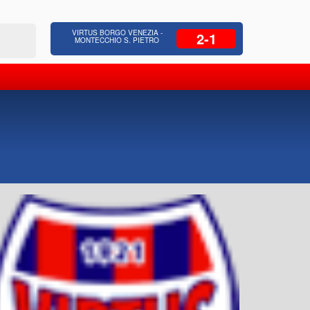
 Residenziale, Opere pubbliche,
Azienda Coop
VIRTUS BORGO VENEZIA -
2-1
zione Strade, Opere idrauliche, Bonifica
civili, facc
MONTECCHIO S. PIETRO