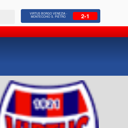
 Residenziale, Opere pubbliche,
Azienda Coop
VIRTUS BORGO VENEZIA -
2-1
zione Strade, Opere idrauliche, Bonifica
civili, facc
MONTECCHIO S. PIETRO