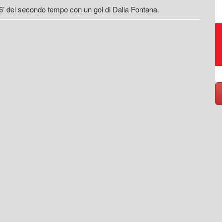
 26’ del secondo tempo con un gol di Dalla Fontana.
Raccolta, trasporto,
smaltimento, riciclo rifiuti
https://www.eversrl.it - +39 045 513362