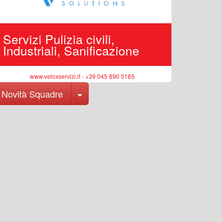
Servizi Pulizia civili,
Edilizi
Industriali, Sanificazione
pubbli
www.veloxservizi.it - +39 045 890 5165
ww
Toggle Dropdown
Novità Squadre