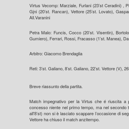
Virtus Vecomp: Marziale, Furlani (23’st Ceradini) , 
Gjni (20’st. Rancan), Vettore (25’st. Lovato), Gaspar
All.Varanini
Petra Malo: Funcis, Cocco (20’st. Visentin), Bortolos
Gumiero), Ferrari, Rossi, Fracasso (1’st. Manea), Dal
Arbitro: Giacomo Brendaglia
Reti: 3’st. Galiano, 8’st. Galiano, 22’st. Vettore (V), 2
Breve riassunto della partita.
Match impegnativo per la Virtus che é riuscita a p
concesso niente nel primo tempo, ma nel secondo tem
all'8’st) non si è lasciato scappare l’occasione di s
Vettore ha chiuso il match anzitempo.