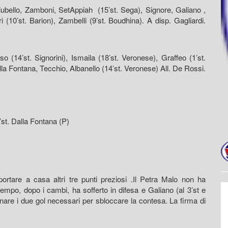
Piubello, Zamboni, SetAppiah (15’st. Sega), Signore, Galiano ,
i (10’st. Barion), Zambelli (9’st. Boudhina). A disp. Gagliardi.
o (14’st. Signorini), Ismaila (18’st. Veronese), Graffeo (1’st.
la Fontana, Tecchio, Albanello (14’st. Veronese) All. De Rossi.
6’st. Dalla Fontana (P)
ortare a casa altri tre punti preziosi .Il Petra Malo non ha
po, dopo i cambi, ha sofferto in difesa e Galiano (al 3’st e
egnare i due gol necessari per sbloccare la contesa. La firma di