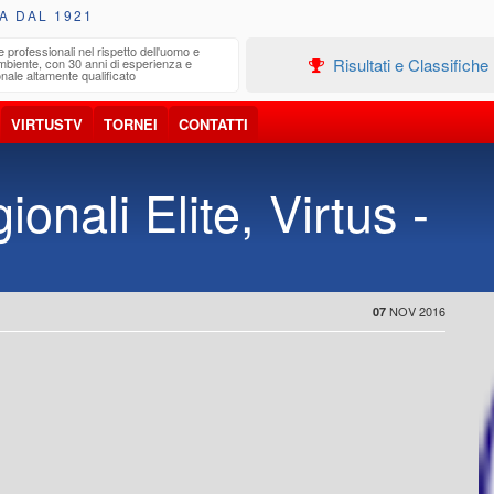
A DAL 1921
e professionali nel rispetto dell'uomo e
Edilizia
Risultati e Classifiche
ambiente, con 30 anni di esperienza e
Progetta
nale altamente qualificato
VIRTUSTV
TORNEI
CONTATTI
onali Elite, Virtus -
NOV 2016
07