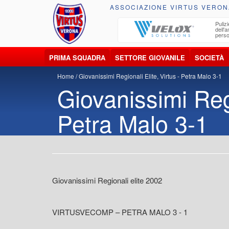
ASSOCIAZIONE VIRTUS VERON
ccolta, trasporto, smaltimento e recupero di
Pulizi
iuti e materiali riciclabili
dell'
perso
PRIMA SQUADRA
SETTORE GIOVANILE
SOCIETÀ
Home
Giovanissimi Regionali Elite, Virtus - Petra Malo 3-1
Giovanissimi Regi
Petra Malo 3-1
Giovanissimi Regionali elite 2002
VIRTUSVECOMP – PETRA MALO 3 - 1