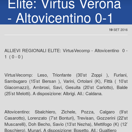
Elite: Virtus Verona
- Altovicentino 0-1
SET 2016
19
ALLIEVI REGIONALI ELITE: VirtusVecomp - Altovicentino 0 -
1 ( 0 - 0 )
VirtusVecomp: Leso, Trionfante (30’st Zoppi ), Furlani,
Sambugaro (15’st Bersan ), Varini, Ortolani (K), Fittà ( 10’st
Giacomazzi), Ambrosi, Savi, Gesuita (20’st Carlotto), Balde
(25’st Melotti). A disposizione: Albrigi. All.: Caldana.
Altovicentino: Sbalchiero, Zichele, Pozza, Calgaro (9’st
Casarotto), Lorenzato (7’st Bonturi), Trevisan, Gozzerini (22’st
Muscarelli), Doh Becho, Savio (13’st Nezha), Mettifogo (K) (12’
Boschiero), Munari. A disposizione: Bosetto. All.: Gualtiero