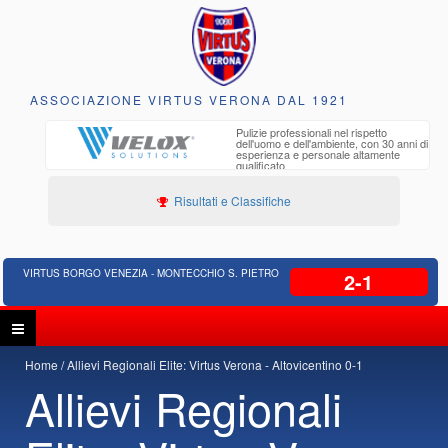
ASSOCIAZIONE VIRTUS VERONA DAL 1921
to e
Pulizie professionali nel rispetto
iclabili
dell'uomo e dell'ambiente, con 30 anni di
esperienza e personale altamente
qualificato
Risultati e Classifiche
VIRTUS BORGO VENEZIA - MONTECCHIO S. PIETRO
2-1
Home
Allievi Regionali Elite: Virtus Verona - Altovicentino 0-1
Allievi Regionali