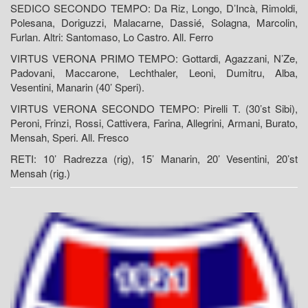
SEDICO SECONDO TEMPO: Da Riz, Longo, D’Incà, Rimoldi,
Polesana, Doriguzzi, Malacarne, Dassié, Solagna, Marcolin,
Furlan. Altri: Santomaso, Lo Castro. All. Ferro
VIRTUS VERONA PRIMO TEMPO: Gottardi, Agazzani, N’Ze,
Padovani, Maccarone, Lechthaler, Leoni, Dumitru, Alba,
Vesentini, Manarin (40’ Speri).
VIRTUS VERONA SECONDO TEMPO: Pirelli T. (30’st Sibi),
Peroni, Frinzi, Rossi, Cattivera, Farina, Allegrini, Armani, Burato,
Mensah, Speri. All. Fresco
RETI: 10’ Radrezza (rig), 15’ Manarin, 20’ Vesentini, 20’st
Mensah (rig.)