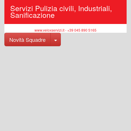
Servizi Pulizia civili, Industriali,
Sanificazione
www.veloxservizi.it - +39 045 890 5165
Toggle Dropdown
Novità Squadre