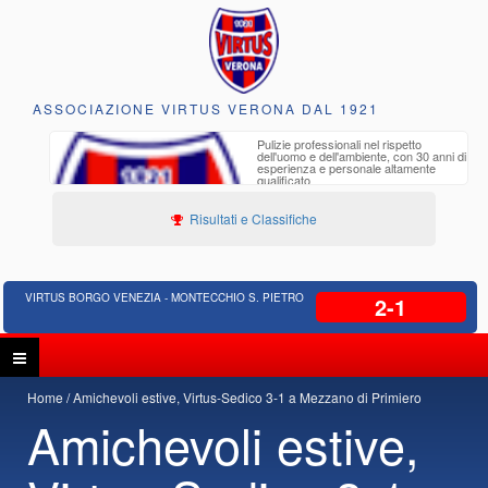
ASSOCIAZIONE VIRTUS VERONA DAL 1921
to e
Pulizie professionali nel rispetto
iclabili
dell'uomo e dell'ambiente, con 30 anni di
esperienza e personale altamente
qualificato
Risultati e Classifiche
VIRTUS BORGO VENEZIA - MONTECCHIO S. PIETRO
2-1
Home
Amichevoli estive, Virtus-Sedico 3-1 a Mezzano di Primiero
Amichevoli estive,