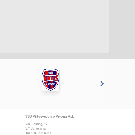
SSD Virtusvecomp Verona Ar.l.
Via Fleming, 17
37135 Verona
Tel. 045 892 0314