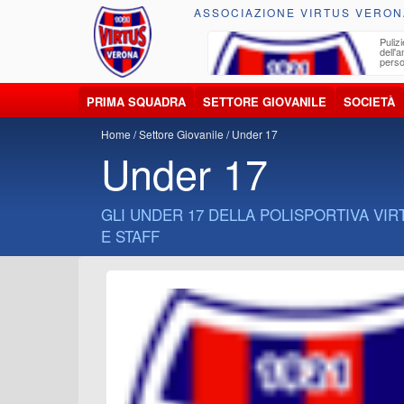
ASSOCIAZIONE VIRTUS VERON
ccolta, trasporto, smaltimento e recupero di
Pulizi
iuti e materiali riciclabili
dell'
perso
PRIMA SQUADRA
SETTORE GIOVANILE
SOCIETÀ
Home
Settore Giovanile
Under 17
Under 17
GLI UNDER 17 DELLA POLISPORTIVA VIRT
E STAFF