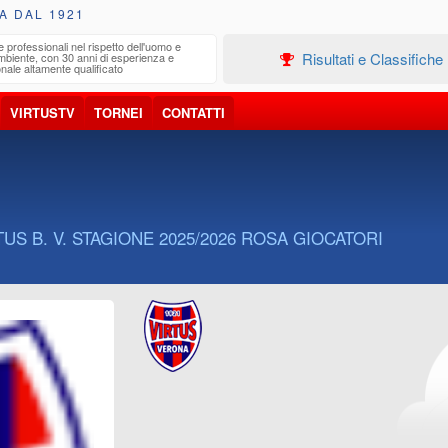
A DAL 1921
e professionali nel rispetto dell'uomo e
Edilizia
Risultati e Classifiche
ambiente, con 30 anni di esperienza e
Progetta
nale altamente qualificato
VIRTUSTV
TORNEI
CONTATTI
US B. V. STAGIONE 2025/2026 ROSA GIOCATORI