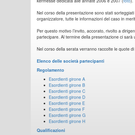
kermesse dedicata alle annate 2006 e 2007 (
foto
).
Nel corso della presentazione sono stati sorteggiati i
organizzatore, tutte le informazioni del caso in mer
Per questo motivo l’invito, accorato, rivolto a dirige
partecipare. Al termine della presentazione ci sarà 
Nel corso della serata verranno raccolte le quote di 
Elenco delle società partecipanti
Regolamento
Esordienti girone A
Esordienti girone B
Esordienti girone C
Esordienti girone D
Esordienti girone E
Esordienti girone F
Esordienti girone G
Esordienti girone H
Qualificazioni