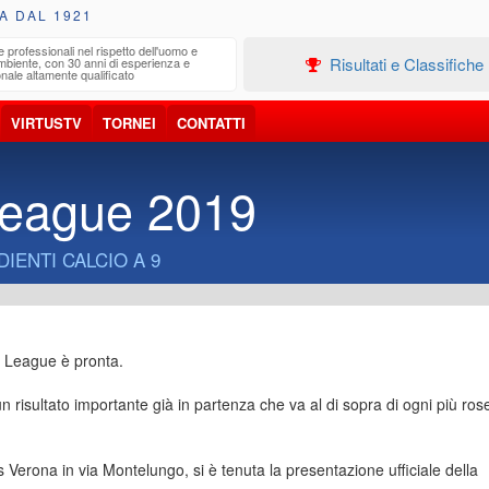
A DAL 1921
e professionali nel rispetto dell'uomo e
Edilizia
Risultati e Classifiche
ambiente, con 30 anni di esperienza e
Progetta
nale altamente qualificato
VIRTUSTV
TORNEI
CONTATTI
League 2019
IENTI CALCIO A 9
na League è pronta.
 un risultato importante già in partenza che va al di sopra di ogni più ros
s Verona in via Montelungo, si è tenuta la presentazione ufficiale della