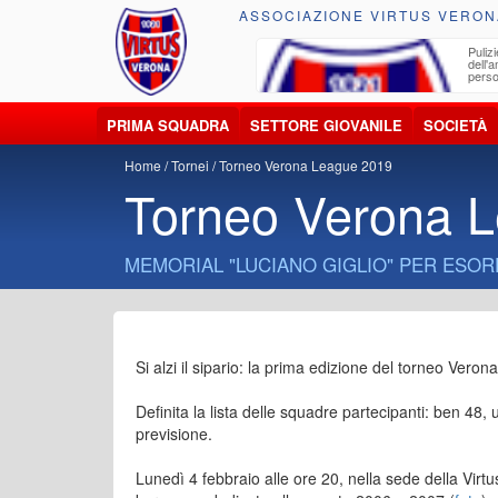
ASSOCIAZIONE VIRTUS VERON
ccolta, trasporto, smaltimento e recupero di
Pulizi
iuti e materiali riciclabili
dell'
perso
PRIMA SQUADRA
SETTORE GIOVANILE
SOCIETÀ
Home
Tornei
Torneo Verona League 2019
Torneo Verona 
MEMORIAL "LUCIANO GIGLIO" PER ESORD
Si alzi il sipario: la prima edizione del torneo Vero
Definita la lista delle squadre partecipanti: ben 48,
previsione.
Lunedì 4 febbraio alle ore 20, nella sede della Virtu