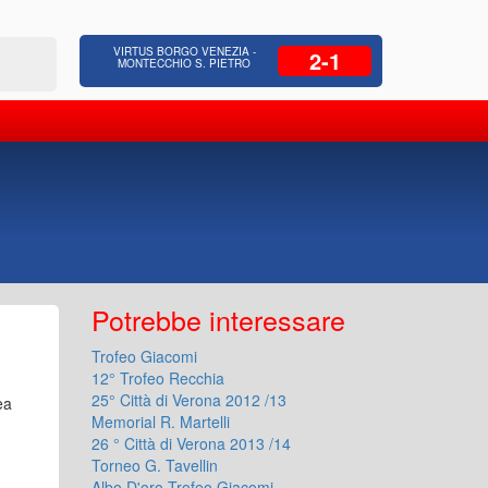
 Residenziale, Opere pubbliche,
Azienda Coop
VIRTUS BORGO VENEZIA -
2-1
zione Strade, Opere idrauliche, Bonifica
civili, facc
MONTECCHIO S. PIETRO
Potrebbe interessare
Trofeo Giacomi
12° Trofeo Recchia
25° Città di Verona 2012 /13
ea
Memorial R. Martelli
26 ° Città di Verona 2013 /14
Torneo G. Tavellin
Albo D'oro Trofeo Giacomi