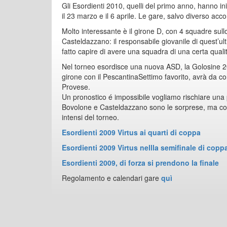
Gli Esordienti 2010, quelli del primo anno, hanno i
il 23 marzo e il 6 aprile. Le gare, salvo diverso acco
Molto interessante è il girone D, con 4 squadre sullo
Casteldazzano: il responsabile giovanile di quest’ul
fatto capire di avere una squadra di una certa quali
Nel torneo esordisce una nuova ASD, la Golosine 201
girone con il PescantinaSettimo favorito, avrà da c
Provese.
Un pronostico é impossibile vogliamo rischiare una 
Bovolone e Casteldazzano sono le sorprese, ma co
intensi del torneo.
Esordienti 2009 Virtus ai quarti di coppa
Esordienti 2009 Virtus nellla semifinale di copp
Esordienti 2009, di forza si prendono la finale
Regolamento e calendari gare
quì