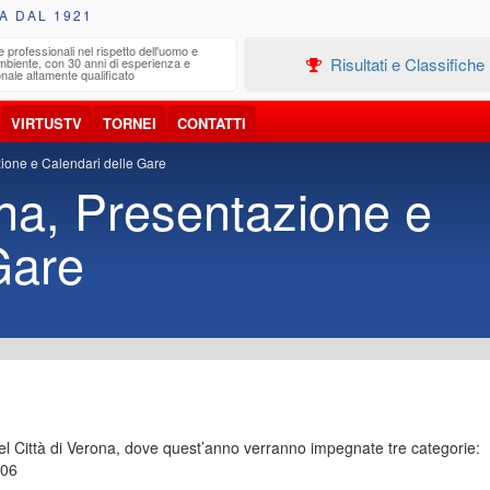
A DAL 1921
e professionali nel rispetto dell'uomo e
Edilizia
Risultati e Classifiche
ambiente, con 30 anni di esperienza e
Progetta
nale altamente qualificato
VIRTUSTV
TORNEI
CONTATTI
zione e Calendari delle Gare
ona, Presentazione e
Gare
el Città di Verona, dove quest’anno verranno impegnate tre categorie:
006