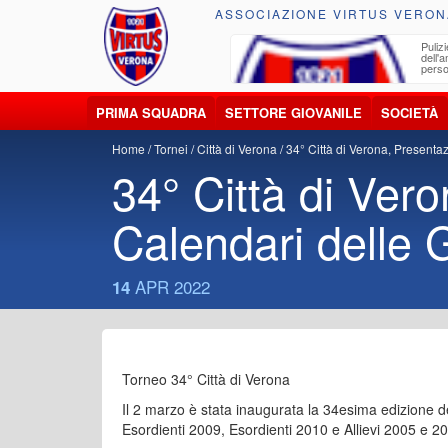
ASSOCIAZIONE VIRTUS VERON
ccolta, trasporto, smaltimento e recupero di
Pulizi
iuti e materiali riciclabili
dell'
perso
PRIMA SQUADRA
SETTORE GIOVANILE
SOCIETÀ
Home
Tornei
Città di Verona
34° Città di Verona, Presenta
34° Città di Ver
Calendari delle 
APR 2022
14
Torneo 34° Città di Verona
Il 2 marzo è stata inaugurata la 34esima edizione d
Esordienti 2009, Esordienti 2010 e Allievi 2005 e 2