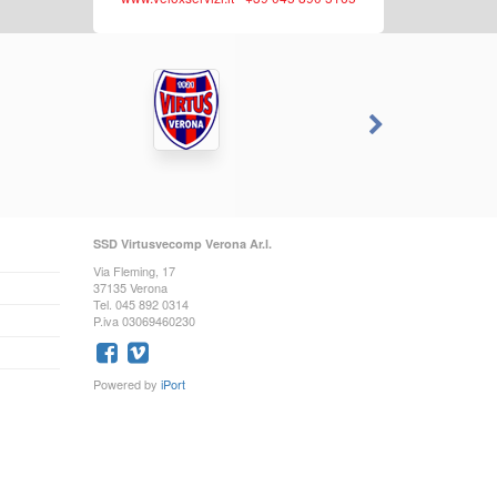
SSD Virtusvecomp Verona Ar.l.
Via Fleming, 17
37135 Verona
Tel. 045 892 0314
P.iva 03069460230
Powered by
iPort