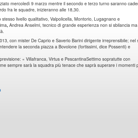
niziato mercoledì 9 marzo mentre il secondo e terzo turno saranno cade
rdo fra le squadre, inizieranno alle 18,30.
 stesso livello qualitativo, Valpolicella, Montorio, Lugagnano e
tima
,
Andrea Anselmi, tecnico di grande esperienza non si sbilancia ma
tà.
3, con mister De Caprio e Saverio Barini dirigente irreprensibile; nel
ontendere la seconda piazza a Bovolone (fortissimi, dice Possenti) e
previsione: « Villafranca, Virtus e PescantinaSettimo sopratutte con
me sempre sarà la squadra più tenace che saprà superare i momenti 
a