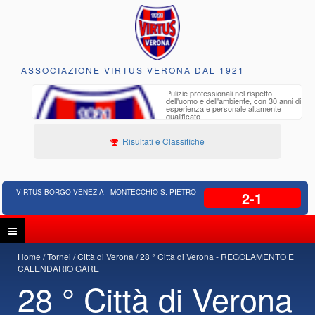
ASSOCIAZIONE VIRTUS VERONA DAL 1921
to e
Pulizie professionali nel rispetto
iclabili
dell'uomo e dell'ambiente, con 30 anni di
esperienza e personale altamente
qualificato
Risultati e Classifiche
VIRTUS BORGO VENEZIA - MONTECCHIO S. PIETRO
2-1
Home
Tornei
Città di Verona
28 ° Città di Verona - REGOLAMENTO E
CALENDARIO GARE
28 ° Città di Verona