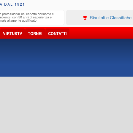
A DAL 1921
e professionali nel rispetto dell'uomo e
Edilizia
Risultati e Classifiche
ambiente, con 30 anni di esperienza e
Progetta
nale altamente qualificato
VIRTUSTV
TORNEI
CONTATTI