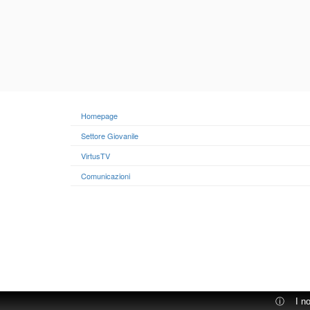
Homepage
Settore Giovanile
VirtusTV
Comunicazioni
ⓘ
I n