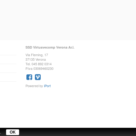
SSD Virtusvecomp Verona Ar.l.
Via Fleming, 17
37135 Verona
Tel. 045 892 0314
P.iva 03069460230
Powered by
iPort
.
OK