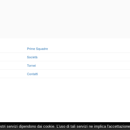
Prime Squadre
Società
Tornei
Contatti
ostri servizi dipendono dai cookie. L'uso di tali servizi ne implica l'accettazione