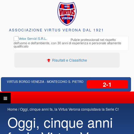
ASSOCIAZIONE VIRTUS VERONA DAL 1921
to e
Pulizie professionali nel rispetto
iclabili
dell'uomo e dell'ambiente, con 30 anni di esperienza e personale altamente
qualificato
Risultati e Classifiche
VIRTUS BORGO VENEZIA - MONTECCHIO S. PIETRO
2-1
Home
Oggi, cinque anni fa, la Virtus Verona conquistava la Serie C!
Oggi, cinque anni