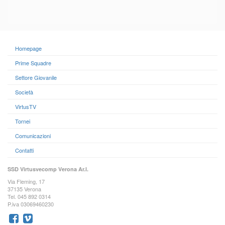
Homepage
Prime Squadre
Settore Giovanile
Società
VirtusTV
Tornei
Comunicazioni
Contatti
SSD Virtusvecomp Verona Ar.l.
Via Fleming, 17
37135 Verona
Tel. 045 892 0314
P.iva 03069460230