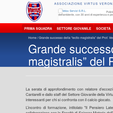
ASSOCIAZIONE VIRTUS VERON
ccolta, trasporto, smaltimento e recupero di
Pulizi
iuti e materiali riciclabili
dell'ambiente, con 30 anni di esperienza e pe
PRIMA SQUADRA
SETTORE GIOVANILE
SOCIETÀ
Home
Grande successo della “lectio magistralis” del Prof. Ve
Grande successo 
magistralis” del 
La serata di approfondimento con relatore d’eccezio
Cantarelli e dallo staff del Settore Giovanile della Vi
interessanti per chi si confronta con il calcio giocato.
L’incontro di formazione, intitolato "Il Pensiero Lat
collaborazione con la Facoltà di Scienze Motorie dell'