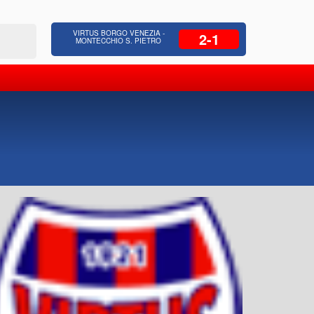
 Residenziale, Opere pubbliche,
Azienda Coop
VIRTUS BORGO VENEZIA -
2-1
zione Strade, Opere idrauliche, Bonifica
civili, facchinaggio, N.c.c., sicurezza
MONTECCHIO S. PIETRO