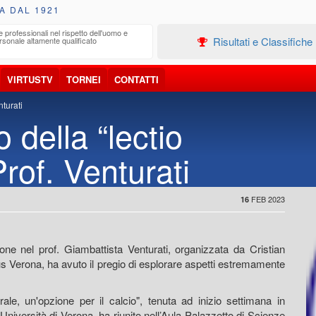
A DAL 1921
e professionali nel rispetto dell'uomo e
Edilizia
Risultati e Classifiche
rsonale altamente qualificato
Progetta
VIRTUSTV
TORNEI
CONTATTI
nturati
della “lectio
Prof. Venturati
FEB 2023
16
ne nel prof. Giambattista Venturati, organizzata da Cristian
rtus Verona, ha avuto il pregio di esplorare aspetti estremamente
erale, un'opzione per il calcio", tenuta ad inizio settimana in
Università di Verona, ha riunito nell’Aula Palazzetto di Scienze