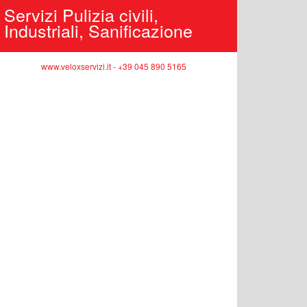
Servizi Pulizia civili,
Industriali, Sanificazione
Edilizi
pubbli
www.veloxservizi.it - +39 045 890 5165
ww