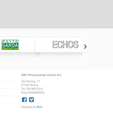
SSD Virtusvecomp Verona Ar.l.
Via Fleming, 17
37135 Verona
Tel. 045 892 0314
P.iva 03069460230
Powered by
iPort